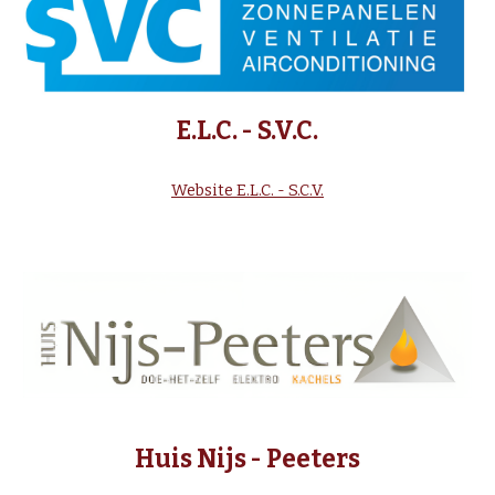
E.L.C. - S.V.C.
Website E.L.C. - S.C.V.
Huis Nijs - Peeters